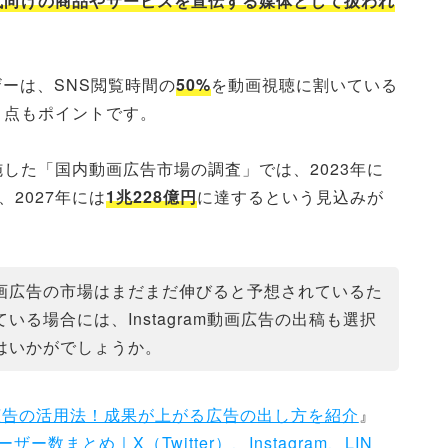
代向けの商品やサービスを宣伝する媒体として扱われ
ーザーは、SNS閲覧時間の
50%
を動画視聴に割いている
う点もポイントです。
した「国内動画広告市場の調査」では、2023年に
、2027年には
1兆228億円
に達するという見込みが
画広告の市場はまだまだ伸びると予想されているた
る場合には、Instagram動画広告の出稿も選択
はいかがでしょうか。
m動画広告の活用法！成果が上がる広告の出し方を紹介
』
ー数まとめ｜X（Twitter）、Instagram、LIN