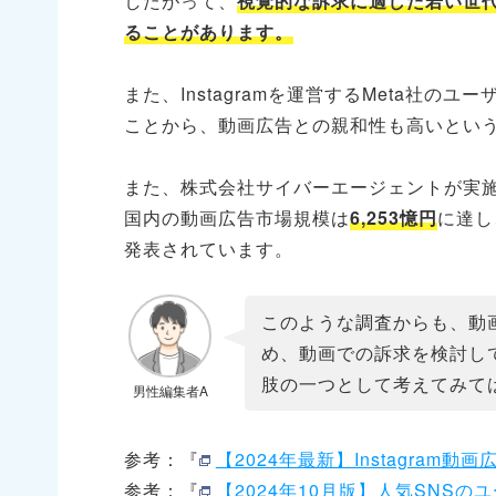
したがって、
視覚的な訴求に適した若い世
ることがあります。
また、Instagramを運営するMeta社のユ
ことから、動画広告との親和性も高いとい
また、株式会社サイバーエージェントが実施
国内の動画広告市場規模は
6,253憶円
に達し
発表されています。
このような調査からも、動
め、動画での訴求を検討してい
肢の一つとして考えてみて
男性編集者A
参考：『
【2024年最新】Instagra
参考：『
【2024年10月版】人気SNSのユーザ