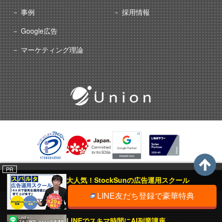
事例
採用情報
Google広告
マーケティング理論
PR
大人気！StockSunの広告運用スクール
© 2021 Union, Inc. All rights reserved.
LINE友だち登録で豪華特典
LINEでスキマ時間にAI副業講座