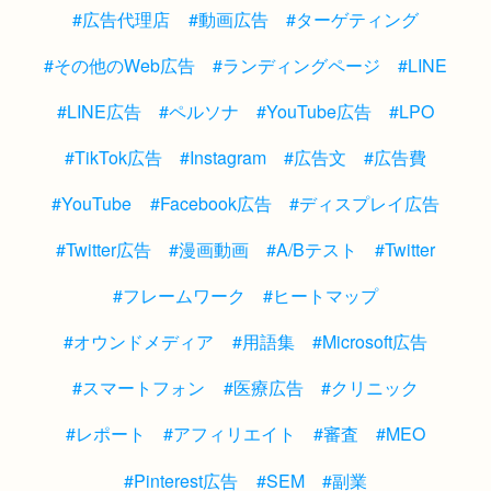
#広告代理店
#動画広告
#ターゲティング
#その他のWeb広告
#ランディングページ
#LINE
#LINE広告
#ペルソナ
#YouTube広告
#LPO
#TikTok広告
#Instagram
#広告文
#広告費
#YouTube
#Facebook広告
#ディスプレイ広告
#Twitter広告
#漫画動画
#A/Bテスト
#Twitter
#フレームワーク
#ヒートマップ
#オウンドメディア
#用語集
#Microsoft広告
#スマートフォン
#医療広告
#クリニック
#レポート
#アフィリエイト
#審査
#MEO
#Pinterest広告
#SEM
#副業