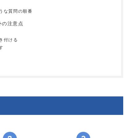
うな質問の順番
外の注意点
き付ける
す