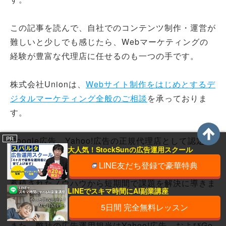
この記事を読んで、自社でのコンテンツ制作・運営が
難しいと少しでも感じたら、Webマーケティングの
経験が豊富な代理店に任せるのも一つの手です。
株式会社Unionは、
Webサイト制作をはじめとするデ
ジタルマーケティング全般のご相談
を承っておりま
す。
PR
Google広告、Yahoo!広告の正規代理店として認定さ
大人気！StockSunの広告運用スクール
れています。
LINE友だち登録で豪華特典
蓄積されたノウハウから短期間で課題を解決に導きま
LINEでスキマ時間にAI副業講座
す。
5日間 完全無料レッスン
また、弊社の広告運用担当はYahoo!広告、およびGo