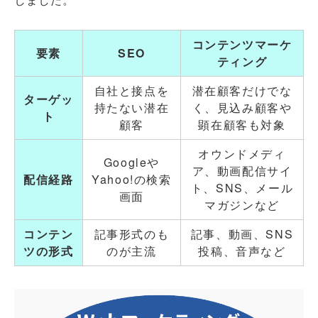
コンテンツマーケ
要素
SEO
ティング
自社と接点を
潜在顧客だけでな
ターゲッ
持たない潜在
く、見込み顧客や
ト
顧客
顕在顧客も対象
オウンドメディ
Googleや
ア、動画配信サイ
配信経路
Yahoo!の検索
ト、SNS、メール
画面
マガジンなど
コンテン
記事形式のも
記事、動画、SNS
ツの形式
のが主流
投稿、音声など