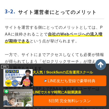
サイト運営者にとってのメリット
サイトを運営する側にとってのメリットとしては、P
AAに抜粋されることで
自社のWebページへの流入増
が期待できる
という点が挙げられます。
一方で、サイトにまでアクセスしなくても必要が情報
が得られてしまう「ゼロクリックサーチ」が増えると
PR
いう懸念もあります。
大人気！StockSunの広告運用スクール
LINE友だち登録で豪華特典
SEO分析ツールなどを展開するAhrefs社のサイトを
参照すると、SERP上でPAAを操作するユーザーは
LINEでスキマ時間にAI副業講座
3%程度と述べられています。
5日間 完全無料レッスン
ただし、一部のクエリにおいてはインタラクションに