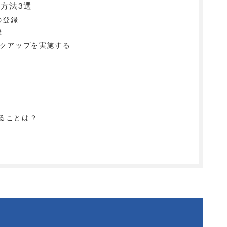
方法3選
の登録
録
ークアップを実施する
ることは？