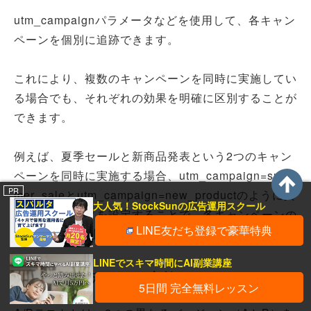
utm_campaignパラメータなどを使用して、各キャン
ペーンを個別に追跡できます。
これにより、複数のキャンペーンを同時に実施してい
る場合でも、それぞれの効果を明確に区別することが
できます。
例えば、夏季セールと新商品発表という2つのキャン
ペーンを同時に実施する場合、utm_campaign=sum
PR
mer_saleとutm_campaign=new_productのように異
大人気！StockSunの広告運用スクール
なるパラメータを設定することで、各キャンペーンの
LINE友だち登録で豪華特典
成果を個別に測定できます。
LINEでスキマ時間にAI副業講座
A/Bテストの実施
5日間 完全無料レッスン