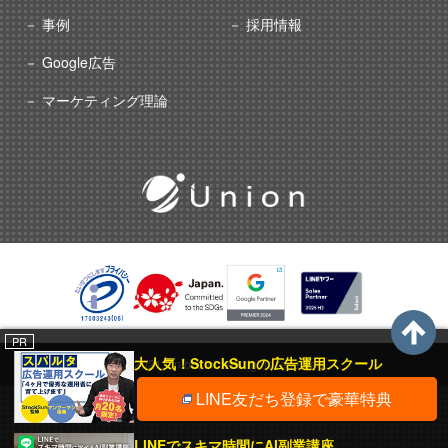
事例
採用情報
Google広告
マーケティング理論
PR
大人気！StockSunの広告運用スクール
© 2021 Union, Inc. All rights reserved.
LINE友だち登録で豪華特典
LINEでスキマ時間にAI副業講座