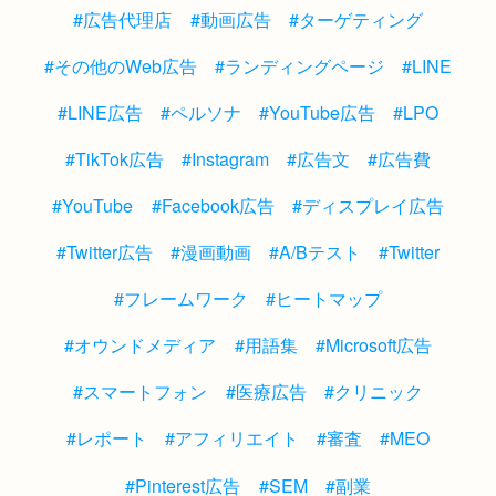
#広告代理店
#動画広告
#ターゲティング
#その他のWeb広告
#ランディングページ
#LINE
#LINE広告
#ペルソナ
#YouTube広告
#LPO
#TikTok広告
#Instagram
#広告文
#広告費
#YouTube
#Facebook広告
#ディスプレイ広告
#Twitter広告
#漫画動画
#A/Bテスト
#Twitter
#フレームワーク
#ヒートマップ
#オウンドメディア
#用語集
#Microsoft広告
#スマートフォン
#医療広告
#クリニック
#レポート
#アフィリエイト
#審査
#MEO
#Pinterest広告
#SEM
#副業