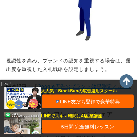
視認性を高め、ブランドの認知を重視する場合は、露
出度を重視した入札戦略を設定しましょう。
PR
関連記事：『
Google広告のブランド効果測定とは？1
大人気！StockSunの広告運用スクール
0ステップで調査開始
』
LINE友だち登録で豪華特典
目標インプレッションシェア
LINEでスキマ時間にAI副業講座
5日間 完全無料レッスン
ユーザーが特定のキーワードを検索した場合に、10