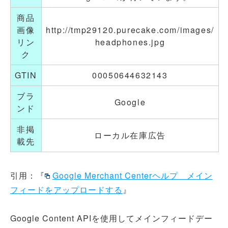
商品
画像
http://tmp29120.purecake.com/images/
リン
headphones.jpg
ク
GTIN
00050644632143
ブラ
Google
ンド
非掲
ローカル在庫広告
載先
引用：『
Google Merchant Centerヘルプ メイン
フィードをアップロードする
』
Google Content APIを使用してメインフィードデー