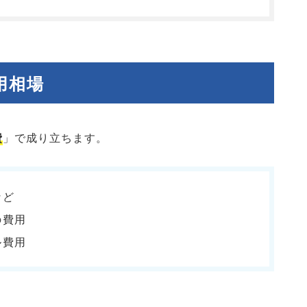
用相場
費
」で成り立ちます。
など
の費用
ル費用