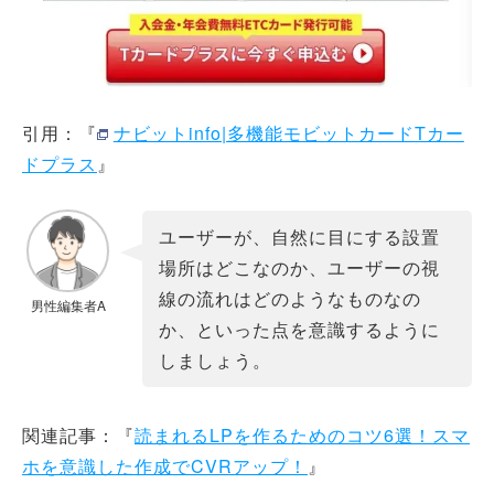
引用：『
ナビットinfo|多機能モビットカードTカー
ドプラス
』
ユーザーが、自然に目にする設置
場所はどこなのか、ユーザーの視
線の流れはどのようなものなの
男性編集者A
か、といった点を意識するように
しましょう。
関連記事：『
読まれるLPを作るためのコツ6選！スマ
ホを意識した作成でCVRアップ！
』