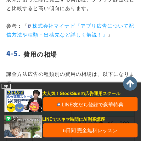
と比較すると高い傾向にあります。
参考：『
株式会社マイナビ『アプリ広告について配
信方法や種類・出稿先など詳しく解説！』
』
費用の相場
課金方法広告の種類別の費用の相場は、以下になりま
す。
PR
大人気！StockSunの広告運用スクール
課金方
LINE友だち登録で豪華特典
広告の種類
費用の相場
式
LINEでスキマ時間にAI副業講座
クリック数×40～200
バナー広告
5日間 完全無料レッスン
円​​