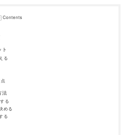
Contents
類
ット
える
意点
方法
談する
決める
する